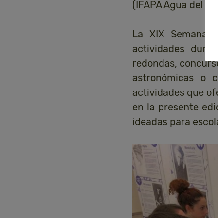
(IFAPA Agua del Pin
La XIX Semana de
actividades dura
redondas, concursos
astronómicas o c
actividades que of
en la presente edi
ideadas para escol