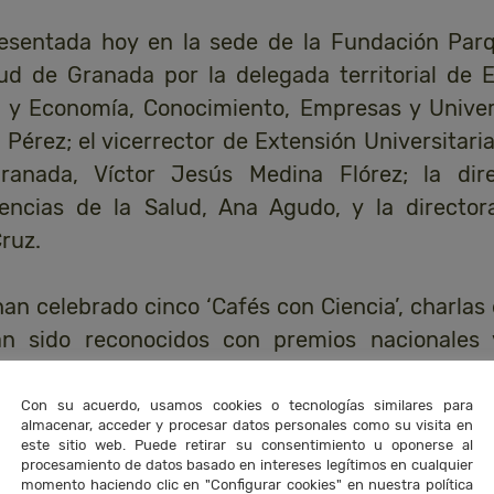
resentada hoy en la sede de la Fundación Par
lud de Granada por la delegada territorial de 
 y Economía, Conocimiento, Empresas y Unive
 Pérez; el vicerrector de Extensión Universitaria
ranada, Víctor Jesús Medina Flórez; la dir
encias de la Salud, Ana Agudo, y la directo
ruz.
n celebrado cinco ‘Cafés con Ciencia’, charlas
han sido reconocidos con premios nacionales
an sentado a dialogar con casi 100 escolares de 
n estos encuentros Juan Antonio Ortega (Univer
Con su acuerdo, usamos cookies o tecnologías similares para
almacenar, acceder y procesar datos personales como su visita en
zález (Universidad de Cádiz), Juan Antonio Ma
este sitio web. Puede retirar su consentimiento u oponerse al
procesamiento de datos basado en intereses legítimos en cualquier
nación Moral Pajares (Universidad de Jaén) y 
momento haciendo clic en "Configurar cookies" en nuestra política