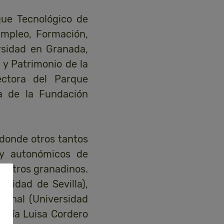
que Tecnológico de
Empleo, Formación,
rsidad en Granada,
 y Patrimonio de la
ectora del Parque
ra de la Fundación
 donde otros tantos
 y autonómicos de
centros granadinos.
sidad de Sevilla),
rchal (Universidad
María Luisa Cordero