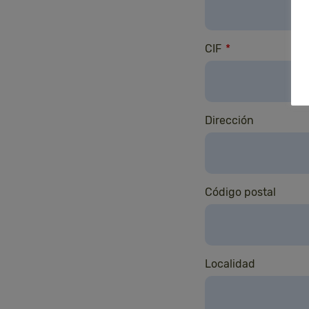
CIF
*
Dirección
Código postal
Localidad