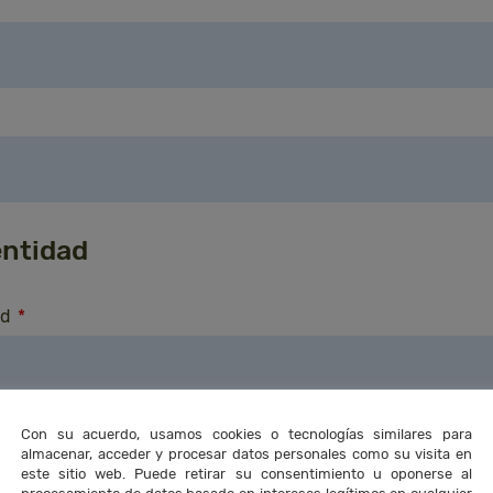
entidad
ad
*
listado de entidades participantes de la web que los visitantes podrán consulta
Con su acuerdo, usamos cookies o tecnologías similares para
para acceder a la web
almacenar, acceder y procesar datos personales como su visita en
*
este sitio web. Puede retirar su consentimiento u oponerse al